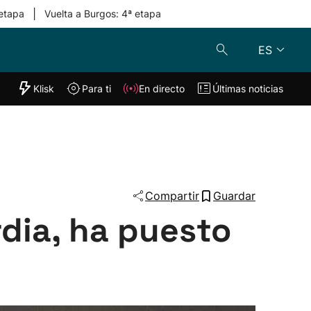
|
 etapa
Vuelta a Burgos: 4ª etapa
ES
"Helmuga"
Klisk
Para ti
En directo
Últimas noticias
Klisk
En directo
s
Para ti
Lo último
Compartir
Guardar
rdia, ha puesto