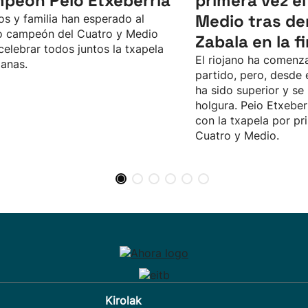
peón Peio Etxeberria
primera vez el
Medio tras de
s y familia han esperado al
o campeón del Cuatro y Medio
Zabala en la fi
celebrar todos juntos la txapela
El riojano ha comenz
anas.
partido, pero, desde e
ha sido superior y s
holgura. Peio Etxeber
con la txapela por pr
Cuatro y Medio.
Kirolak