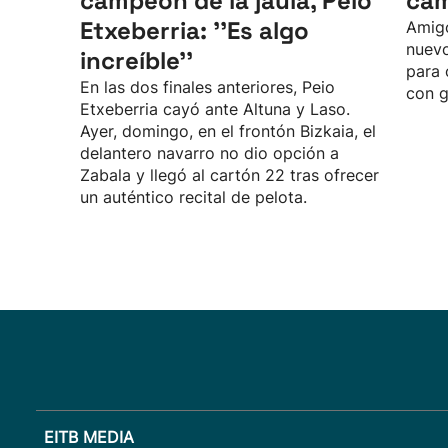
campeón de la jaula, Peio
cam
Etxeberria: ''Es algo
Amigo
nuev
increíble''
para 
En las dos finales anteriores, Peio
con g
Etxeberria cayó ante Altuna y Laso.
Ayer, domingo, en el frontón Bizkaia, el
delantero navarro no dio opción a
Zabala y llegó al cartón 22 tras ofrecer
un auténtico recital de pelota.
EITB MEDIA