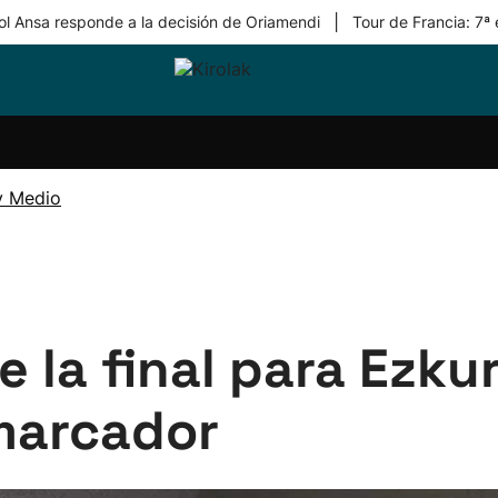
|
ol Ansa responde a la decisión de Oriamendi
Tour de Francia: 7ª
ri-
Balonmano
Kirolak
Atletismo
Carreras
Más
olak
360
de
deporte
Equipos
montaña
kolaritza
Competiciones
En
y Medio
ri-
directo
otzea
Vídeos
ol Herri
por
atira
deporte
e la final para Ezku
 marcador