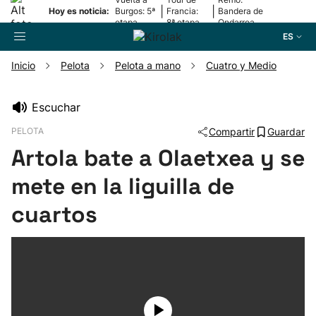
|
|
Hoy es noticia:
Burgos: 5ª
Francia:
Bandera de
etapa
8ª etapa
Ondarroa
ES
Inicio
Pelota
Pelota a mano
Cuatro y Medio
Buscador
Escuchar
PELOTA
Compartir
Guardar
Fútbol
Artola bate a Olaetxea y se
Pelota
mete en la liguilla de
cuartos
Remo
Baloncesto
Ciclismo