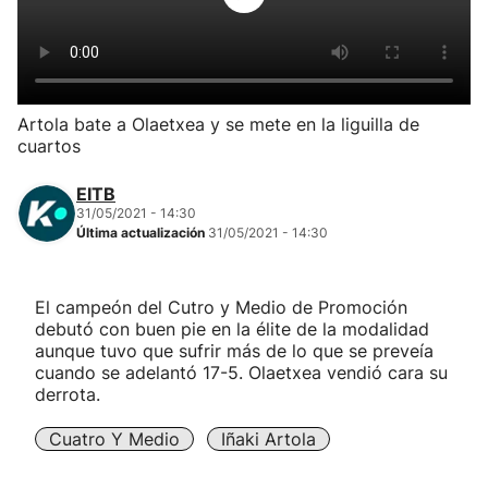
Herri-kirolak
Balonmano
Artola bate a Olaetxea y se mete en la liguilla de
cuartos
Kirolak 360
EITB
Atletismo
31/05/2021 - 14:30
Última actualización
31/05/2021 - 14:30
Carreras de montaña
El campeón del Cutro y Medio de Promoción
debutó con buen pie en la élite de la modalidad
Más deportes
aunque tuvo que sufrir más de lo que se preveía
cuando se adelantó 17-5. Olaetxea vendió cara su
"Helmuga"
derrota.
Cuatro Y Medio
Iñaki Artola