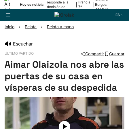
responde a la
Francia:
|
|
Hoy es noticia:
Burgos:
decisión de
7ª
4ª etapa
Oriamendi
etapa
ES
Inicio
Pelota
Pelota a mano
Buscador
Escuchar
ÚLTIMO PARTIDO
Compartir
Guardar
Fútbol
Aimar Olaizola nos abre las
Pelota
puertas de su casa en
vísperas de su despedida
Remo
Baloncesto
Ciclismo