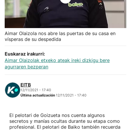
Herri-kirolak
Balonmano
Aimar Olaizola nos abre las puertas de su casa en
vísperas de su despedida
Kirolak 360
Euskaraz irakurri:
Atletismo
Aimar Olaizolak etxeko ateak ireki dizkigu bere
agurraren bezperan
Carreras de montaña
EITB
Más deportes
12/11/2021 - 17:40
Última actualización
12/11/2021 - 17:40
"Helmuga"
El pelotari de Goizueta nos cuenta algunos
secretos y manías ocultas durante su etapa como
profesional. El pelotari de Baiko también recuerda