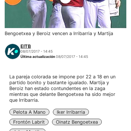
Herri-kirolak
Balonmano
Bengoetxea y Beroiz vencen a Irribarria y Martija
Kirolak 360
EITB
08/07/2017 - 14:45
Última actualización
08/07/2017 - 14:45
Atletismo
Carreras de montaña
La pareja colorada se impone por 22 a 18 en un
partido bonito y bastante igualado. Martija y
Beroiz han estado contundentes en la zaga
Más deportes
mientras que delante Bengoetxea ha sido mejor
que Irribarria.
"Helmuga"
Pelota A Mano
Iker Irribarria
Frontón Labrit
Oinatz Bengoetxea