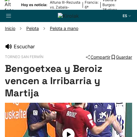
Altuna III-Rezusta
Francia:
|
|
Hoy es noticia:
Burgos:
vs. Zabala-
6ª
3ª etapa
Zabaleta
etapa
ES
Inicio
Pelota
Pelota a mano
Buscador
Escuchar
TORNEO SAN FERMÍN
Compartir
Guardar
Fútbol
Bengoetxea y Beroiz
Pelota
vencen a Irribarria y
Martija
Remo
Baloncesto
Ciclismo