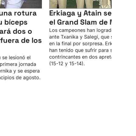
 una rotura
Erkiaga y Atain se llevan
u bíceps
el Grand Slam de Markin
ará dos o
Los campeones han logrado la victor
ante Txanika y Salegi, que se colaron
fuera de los
en la final por sorpresa. Erkiaga y Ata
han tenido que sufrir para superar a 
contrincantes en dos apretados sets
 se lesionó el
(15-12 y 15-14).
primera jornada
rnika y se espera
ncipios de agosto.