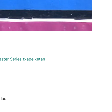
ster Series txapelketan
idad