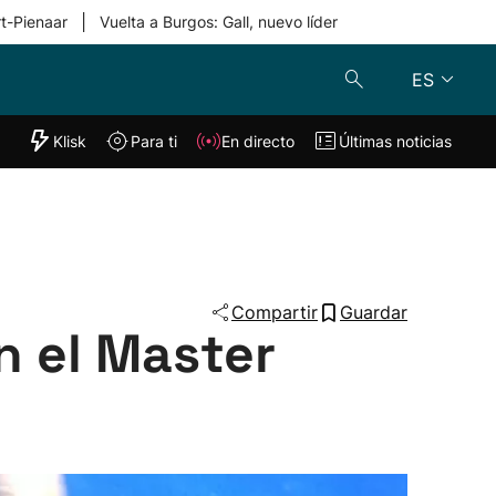
|
rt-Pienaar
Vuelta a Burgos: Gall, nuevo líder
ES
"Helmuga"
Klisk
Para ti
En directo
Últimas noticias
Klisk
En directo
s
Para ti
Lo último
Compartir
Guardar
n el Master