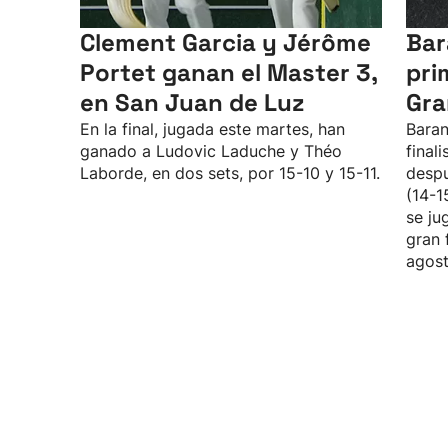
Clement Garcia y Jérôme
Bar
Portet ganan el Master 3,
pri
en San Juan de Luz
Gra
En la final, jugada este martes, han
Baran
ganado a Ludovic Laduche y Théo
final
Laborde, en dos sets, por 15-10 y 15-11.
despu
(14-1
se ju
gran 
agost