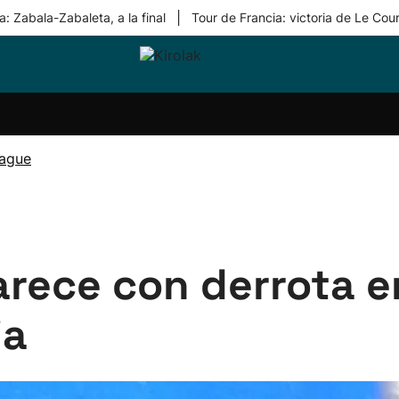
|
: Zabala-Zabaleta, a la final
Tour de Francia: victoria de Le Cou
ri-
Balonmano
Kirolak
Atletismo
Carreras
Más
olak
360
de
deporte
Equipos
montaña
kolaritza
Competiciones
En
eague
ri-
directo
otzea
Vídeos
ol Herri
por
atira
deporte
rece con derrota e
ia