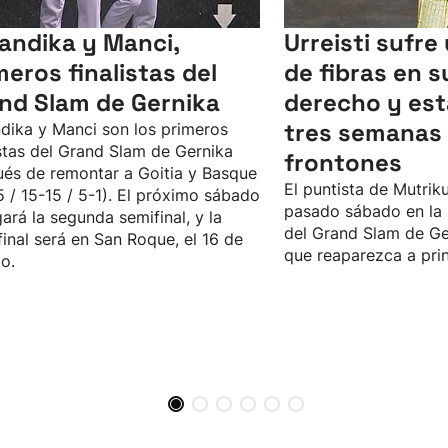
andika y Manci,
Urreisti sufre
meros finalistas del
de fibras en s
nd Slam de Gernika
derecho y est
tres semanas 
dika y Manci son los primeros
istas del Grand Slam de Gernika
frontones
és de remontar a Goitia y Basque
El puntista de Mutriku
5 / 15-15 / 5-1). El próximo sábado
pasado sábado en la 
gará la segunda semifinal, y la
del Grand Slam de Ge
final será en San Roque, el 16 de
que reaparezca a pri
o.