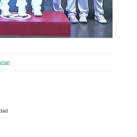
arren
idad