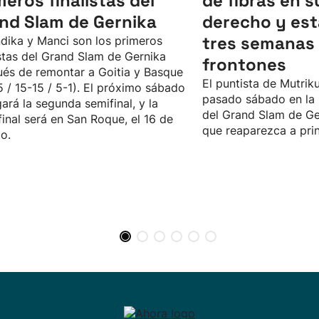
meros finalistas del
de fibras en s
nd Slam de Gernika
derecho y est
tres semanas 
dika y Manci son los primeros
istas del Grand Slam de Gernika
frontones
és de remontar a Goitia y Basque
El puntista de Mutriku
5 / 15-15 / 5-1). El próximo sábado
pasado sábado en la 
gará la segunda semifinal, y la
del Grand Slam de Ge
final será en San Roque, el 16 de
que reaparezca a pri
o.