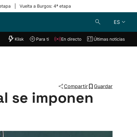
|
 etapa
Vuelta a Burgos: 4ª etapa
ES
"Helmuga"
Klisk
Para ti
En directo
Últimas noticias
Klisk
En directo
s
Para ti
Lo último
Compartir
Guardar
al se imponen