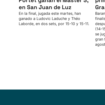
Portet ganan el Master 3,
pri
en San Juan de Luz
Gra
En la final, jugada este martes, han
Baran
ganado a Ludovic Laduche y Théo
final
Laborde, en dos sets, por 15-10 y 15-11.
despu
(14-1
se ju
gran 
agost