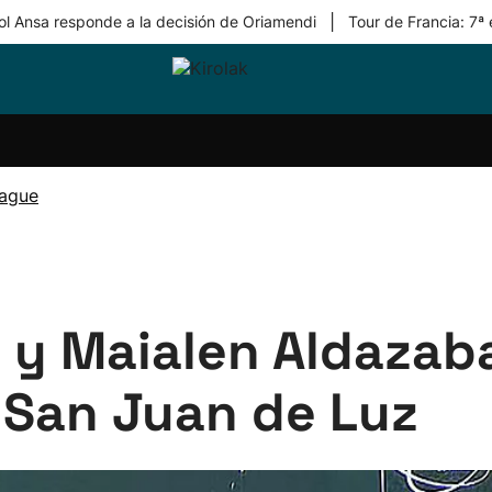
|
ol Ansa responde a la decisión de Oriamendi
Tour de Francia: 7ª
ri-
Balonmano
Kirolak
Atletismo
Carreras
Más
olak
360
de
deporte
Equipos
montaña
kolaritza
Competiciones
En
eague
ri-
directo
otzea
Vídeos
ol Herri
por
atira
deporte
 y Maialen Aldazab
e San Juan de Luz