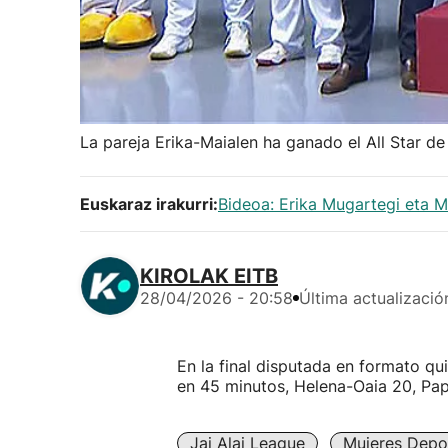
La pareja Erika-Maialen ha ganado el All Star d
Euskaraz irakurri:
Bideoa: Erika Mugartegi eta M
KIROLAK EITB
28/04/2026 - 20:58
Última actualizació
En la final disputada en formato qu
en 45 minutos, Helena-Oaia 20, Pap
Jai Alai League
Mujeres Depor