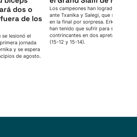
u bíceps
el Grand Slam de Markin
ará dos o
Los campeones han logrado la victor
ante Txanika y Salegi, que se colaron
fuera de los
en la final por sorpresa. Erkiaga y Ata
han tenido que sufrir para superar a 
contrincantes en dos apretados sets
 se lesionó el
(15-12 y 15-14).
primera jornada
rnika y se espera
ncipios de agosto.