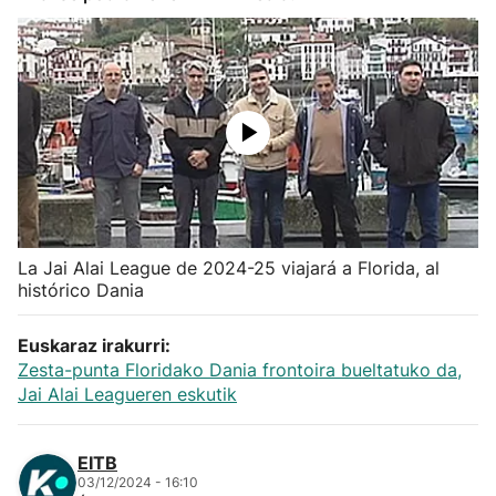
Herri-kirolak
Balonmano
Kirolak 360
Atletismo
La Jai Alai League de 2024-25 viajará a Florida, al
Carreras de montaña
histórico Dania
Más deportes
Euskaraz irakurri:
Zesta-punta Floridako Dania frontoira bueltatuko da,
Jai Alai Leagueren eskutik
"Helmuga"
EITB
03/12/2024 - 16:10