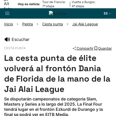
Tour de Francia:
Vuelta a Burgos:
|
Hoy es noticia:
7ª etapa
4ª etapa
ES
Inicio
Pelota
Cesta punta
Jai Alai League
Buscador
Escuchar
CESTA PUNTA
Compartir
Guardar
Fútbol
La cesta punta de élite
Pelota
volverá al frontón Dania
de Florida de la mano de la
Remo
Jai Alai League
Baloncesto
Se disputarán campeonatos de categoría Slam,
Masters y Series a lo largo del 2025. La Final Four
Ciclismo
tendrá lugar en el frontón Ezkurdi de Durango y la
final se podrá ver en EITB Media.