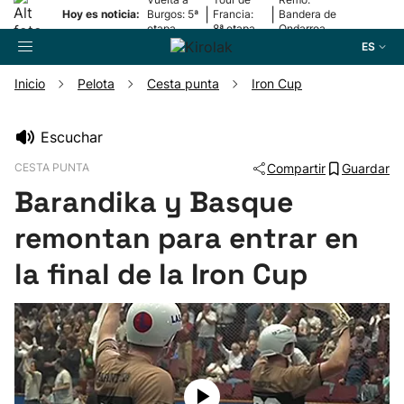
|
|
Hoy es noticia:
Burgos: 5ª
Francia:
Bandera de
etapa
8ª etapa
Ondarroa
ES
Inicio
Pelota
Cesta punta
Iron Cup
Buscador
Escuchar
CESTA PUNTA
Compartir
Guardar
Fútbol
Barandika y Basque
Pelota
remontan para entrar en
la final de la Iron Cup
Remo
Baloncesto
Ciclismo