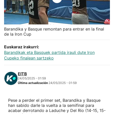
Herri-kirolak
Balonmano
Barandika y Basque remontan para entrar en la final
de la Iron Cup
Kirolak 360
Euskaraz irakurri:
Atletismo
Barandikak eta Basquek partida irauli dute Iron
Cupeko finalean sartzeko
Carreras de montaña
EITB
Más deportes
24/05/2025 - 01:59
Última actualización
24/05/2025 - 01:59
"Helmuga"
Pese a perder el primer set, Barandika y Basque
han sabido darle la vuelta a la semifinal para
acabar derrotando a Laduche y Del Rio (14-15, 15-