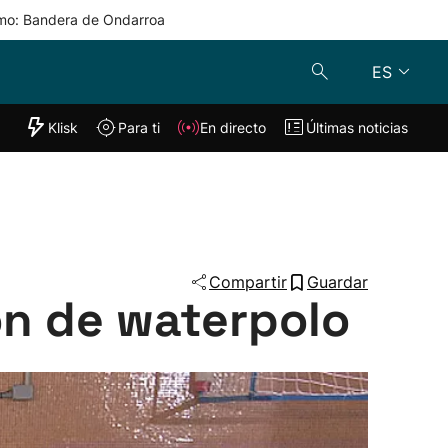
mo: Bandera de Ondarroa
ES
"Helmuga"
Klisk
Para ti
En directo
Últimas noticias
Klisk
En directo
s
Para ti
Lo último
Compartir
Guardar
ón de waterpolo