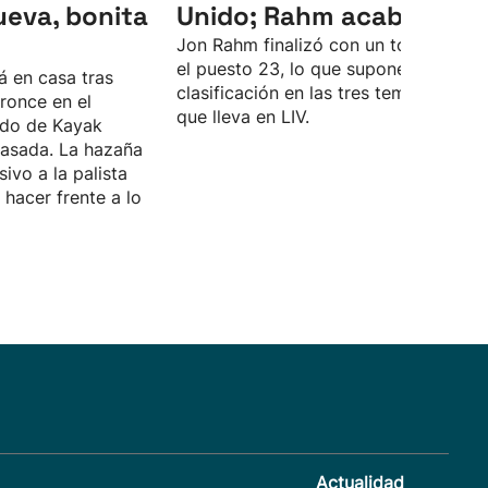
ueva, bonita
Unido; Rahm acaba 23º
Jon Rahm finalizó con un total de -4 
el puesto 23, lo que supone su peor
á en casa tras
clasificación en las tres temporadas
ronce en el
que lleva en LIV.
do de Kayak
asada. La hazaña
sivo a la palista
hacer frente a lo
Actualidad