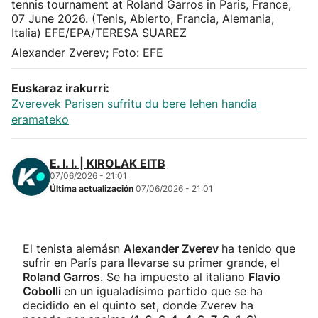
Herri-kirolak
Alexander Zverev; Foto: EFE
Balonmano
Euskaraz irakurri:
Kirolak 360
Zverevek Parisen sufritu du bere lehen handia
eramateko
Atletismo
E. I. I. | KIROLAK EITB
07/06/2026 - 21:01
Carreras de montaña
Última actualización
07/06/2026 - 21:01
Más deportes
El tenista alemásn
Alexander Zverev
ha tenido que
"Helmuga"
sufrir en París para llevarse su primer grande, el
Roland Garros
. Se ha impuesto al italiano
Flavio
Cobolli
en un igualadísimo partido que se ha
decidido en el quinto set, donde Zverev ha