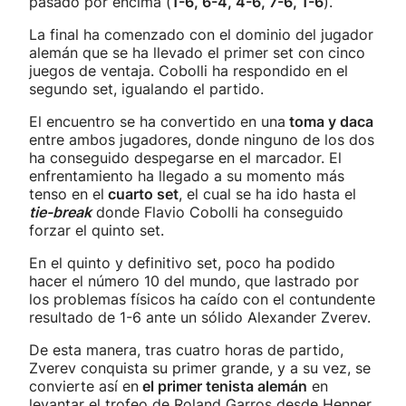
pasado por encima (
1-6, 6-4, 4-6, 7-6, 1-6
).
La final ha comenzado con el dominio del jugador
alemán que se ha llevado el primer set con cinco
juegos de ventaja. Cobolli ha respondido en el
segundo set, igualando el partido.
El encuentro se ha convertido en una
toma y daca
entre ambos jugadores, donde ninguno de los dos
ha conseguido despegarse en el marcador. El
enfrentamiento ha llegado a su momento más
tenso en el
cuarto set
, el cual se ha ido hasta el
tie-break
donde Flavio Cobolli ha conseguido
forzar el quinto set.
En el quinto y definitivo set, poco ha podido
hacer el número 10 del mundo, que lastrado por
los problemas físicos ha caído con el contundente
resultado de 1-6 ante un sólido Alexander Zverev.
De esta manera, tras cuatro horas de partido,
Zverev conquista su primer grande, y a su vez, se
convierte así en
el primer tenista alemán
en
levantar el trofeo de Roland Garros desde Henner