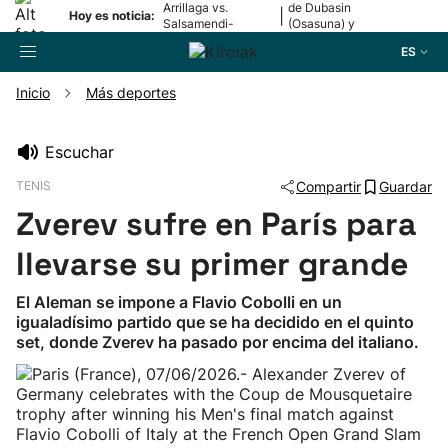
Arrillaga vs.
de Dubasin
|
Hoy es noticia:
Salsamendi-
(Osasuna) y
Bergara y Erasun
Valentini
ES
vs. Gaminde
(Alavés)
Inicio
Más deportes
Buscador
Escuchar
TENIS
Compartir
Guardar
Fútbol
Zverev sufre en París para
Pelota
llevarse su primer grande
El Aleman se impone a Flavio Cobolli en un
Remo
igualadísimo partido que se ha decidido en el quinto
set, donde Zverev ha pasado por encima del italiano.
Baloncesto
Ciclismo