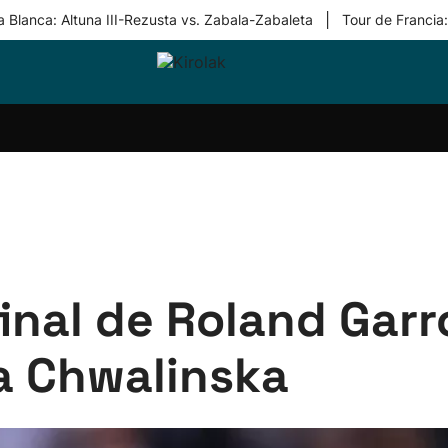
|
 Blanca: Altuna III-Rezusta vs. Zabala-Zabaleta
Tour de Francia
ri-
Balonmano
Kirolak
Atletismo
Carreras
Más
olak
360
de
deporte
Equipos
montaña
kolaritza
Competiciones
En
ri-
directo
otzea
Vídeos
ol Herri
por
atira
deporte
inal de Roland Garr
a Chwalinska