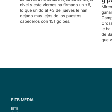
y p
nivel y este viernes ha firmado un +6,
Miren
lo que unido al +3 del jueves le han
ganar
dejado muy lejos de los puestos
Camp
cabeceros con 151 golpes.
Cross
le ha
de Ba
que v
EITB MEDIA
EITB