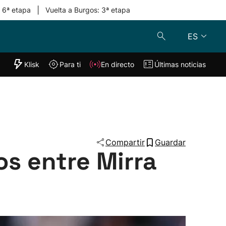
|
: 6ª etapa
Vuelta a Burgos: 3ª etapa
ES
"Helmuga"
Klisk
Para ti
En directo
Últimas noticias
Klisk
En directo
s
Para ti
Lo último
Compartir
Guardar
os entre Mirra