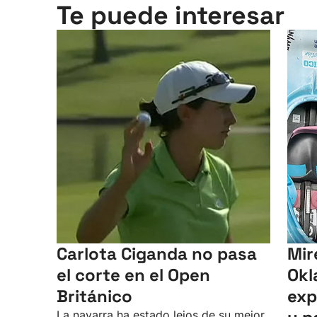
Te puede interesar
Carlota Ciganda no pasa
Mir
el corte en el Open
Okl
Británico
exp
La navarra ha estado lejos de su mejor