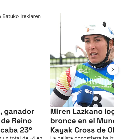
, ganador
Miren Lazkano logra el
 de Reino
bronce en el Mundial de
acaba 23º
Kayak Cross de Oklaho
 un total de -4 en
La palista donostiarra ha batallado c