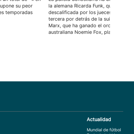
supone su peor
la alemana Ricarda Funk, que ha sido
tres temporadas
descalificada por los jueces, y termin
tercera por detrás de la suiza Alena
Marx, que ha ganado el oro, y de la
australiana Noemie Fox, plata.
Actualidad
Mundial de fútbol