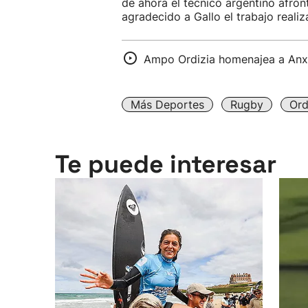
de ahora el técnico argentino afron
agradecido a Gallo el trabajo reali
Ampo Ordizia homenajea a Anx
Más Deportes
Rugby
Ord
Te puede interesar