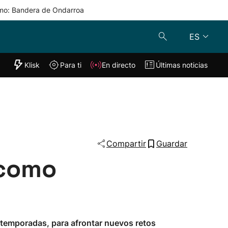
mo: Bandera de Ondarroa
ES
"Helmuga"
Klisk
Para ti
En directo
Últimas noticias
Klisk
En directo
s
Para ti
Lo último
Compartir
Guardar
 como
s temporadas, para afrontar nuevos retos