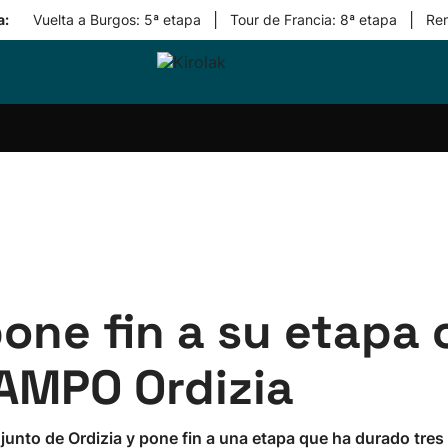
|
|
a:
Vuelta a Burgos: 5ª etapa
Tour de Francia: 8ª etapa
Re
ri-
Balonmano
Kirolak
Atletismo
Carreras
Más
olak
360
de
deporte
Equipos
montaña
kolaritza
Competiciones
En
ri-
directo
otzea
Vídeos
ol Herri
por
atira
deporte
pone fin a su etapa
AMPO Ordizia
onjunto de Ordizia y pone fin a una etapa que ha durado tre