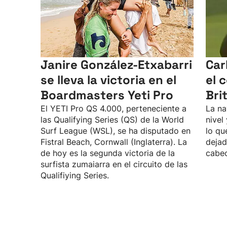
Janire González-Etxabarri
Car
se lleva la victoria en el
el 
Boardmasters Yeti Pro
Bri
El YETI Pro QS 4.000, perteneciente a
La na
las Qualifying Series (QS) de la World
nivel
Surf League (WSL), se ha disputado en
lo qu
Fistral Beach, Cornwall (Inglaterra). La
dejad
de hoy es la segunda victoria de la
cabec
surfista zumaiarra en el circuito de las
Qualifiying Series.