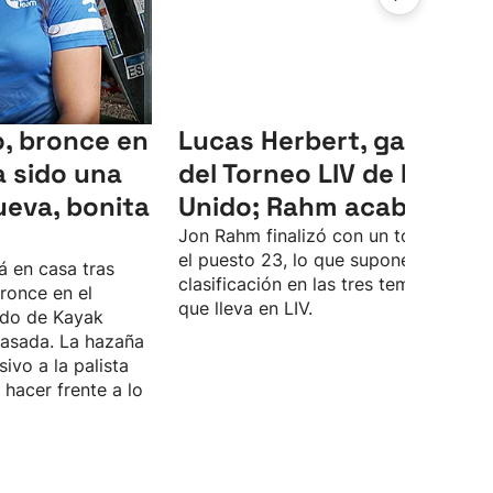
, bronce en
Lucas Herbert, ganador
 sido una
del Torneo LIV de Reino
ueva, bonita
Unido; Rahm acaba 23º
Jon Rahm finalizó con un total de -4 
el puesto 23, lo que supone su peor
á en casa tras
clasificación en las tres temporadas
ronce en el
que lleva en LIV.
do de Kayak
asada. La hazaña
sivo a la palista
hacer frente a lo