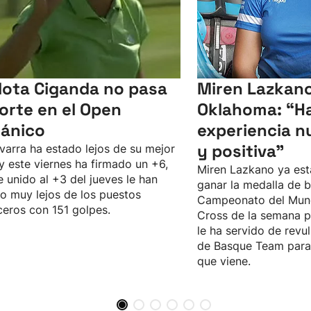
lota Ciganda no pasa
Miren Lazkano
corte en el Open
Oklahoma: “Ha
tánico
experiencia n
y positiva"
varra ha estado lejos de su mejor
 y este viernes ha firmado un +6,
Miren Lazkano ya est
e unido al +3 del jueves le han
ganar la medalla de b
o muy lejos de los puestos
Campeonato del Mun
eros con 151 golpes.
Cross de la semana p
le ha servido de revul
de Basque Team para 
que viene.