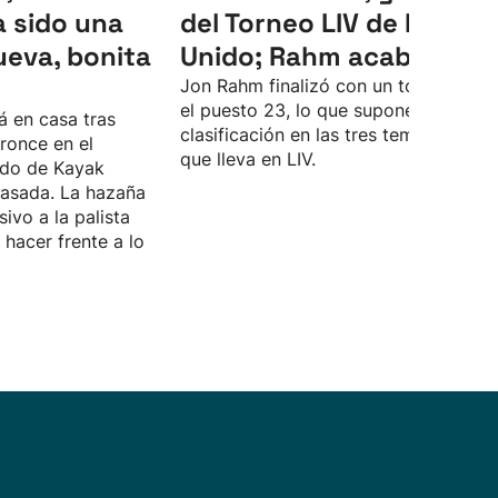
 sido una
del Torneo LIV de Reino
ueva, bonita
Unido; Rahm acaba 23º
Jon Rahm finalizó con un total de -4 
el puesto 23, lo que supone su peor
á en casa tras
clasificación en las tres temporadas
ronce en el
que lleva en LIV.
do de Kayak
asada. La hazaña
sivo a la palista
hacer frente a lo