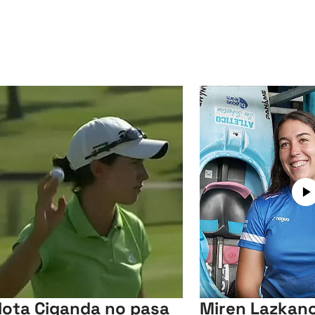
lota Ciganda no pasa
Miren Lazkano