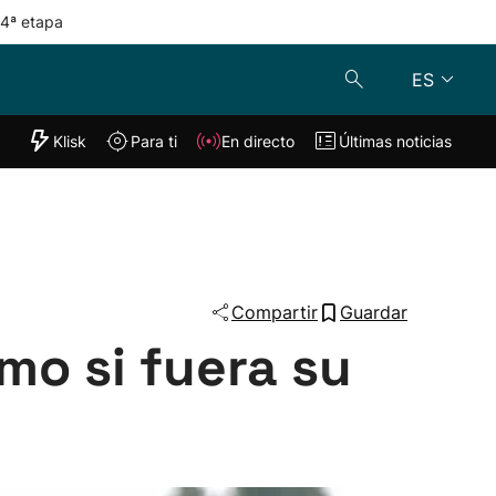
 4ª etapa
ES
"Helmuga"
Klisk
Para ti
En directo
Últimas noticias
Klisk
En directo
s
Para ti
Lo último
Compartir
Guardar
mo si fuera su