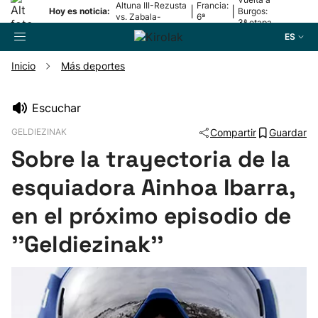
Altuna III-Rezusta
Francia:
|
|
Hoy es noticia:
Burgos:
vs. Zabala-
6ª
3ª etapa
Zabaleta
etapa
ES
Inicio
Más deportes
Buscador
Escuchar
GELDIEZINAK
Compartir
Guardar
Fútbol
Sobre la trayectoria de la
Pelota
esquiadora Ainhoa Ibarra,
en el próximo episodio de
Remo
''Geldiezinak''
Baloncesto
Ciclismo