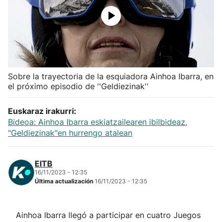
Herri-kirolak
Balonmano
Kirolak 360
Sobre la trayectoria de la esquiadora Ainhoa Ibarra, en
el próximo episodio de ''Geldiezinak''
Atletismo
Euskaraz irakurri:
Bideoa: Ainhoa Ibarra eskiatzailearen ibilbideaz,
Carreras de montaña
"Geldiezinak"en hurrengo atalean
Más deportes
EITB
16/11/2023 - 12:35
"Helmuga"
Última actualización
16/11/2023 - 12:35
Ainhoa Ibarra llegó a participar en cuatro Juegos