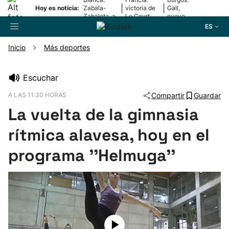
|
|
Hoy es noticia:
Zabala-
victoria de
Gall,
Zabaleta, a
Le Court-
nuevo
la final
Pienaar
líder
ES
Inicio
Más deportes
Buscador
Escuchar
A LAS 11:30 HORAS
Compartir
Guardar
Fútbol
La vuelta de la gimnasia
Pelota
rítmica alavesa, hoy en el
programa ''Helmuga''
Remo
Baloncesto
Ciclismo