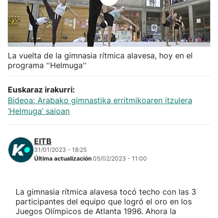
Herri-kirolak
Balonmano
La vuelta de la gimnasia rítmica alavesa, hoy en el
programa ''Helmuga''
Kirolak 360
Euskaraz irakurri:
Atletismo
Bideoa: Arabako gimnastika erritmikoaren itzulera
‘Helmuga’ saioan
Carreras de montaña
EITB
Más deportes
31/01/2023 - 18:25
Última actualización
05/02/2023 - 11:00
"Helmuga"
La gimnasia rítmica alavesa tocó techo con las 3
participantes del equipo que logró el oro en los
Juegos Olímpicos de Atlanta 1996. Ahora la