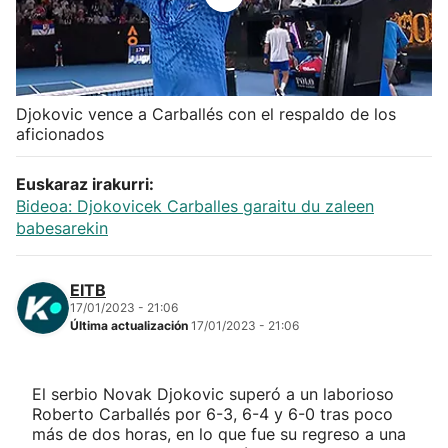
Herri-kirolak
Balonmano
Djokovic vence a Carballés con el respaldo de los
aficionados
Kirolak 360
Euskaraz irakurri:
Atletismo
Bideoa: Djokovicek Carballes garaitu du zaleen
babesarekin
Carreras de montaña
EITB
Más deportes
17/01/2023 - 21:06
Última actualización
17/01/2023 - 21:06
"Helmuga"
El serbio Novak Djokovic superó a un laborioso
Roberto Carballés por 6-3, 6-4 y 6-0 tras poco
más de dos horas, en lo que fue su regreso a una