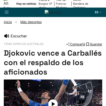
|
|
Hoy es noticia:
Burgos: 5ª
Francia:
Bandera de
etapa
8ª etapa
Ondarroa
ES
Inicio
Más deportes
Buscador
Escuchar
TENIS (OPEN DE AUSTRALIA)
Compartir
Guardar
Fútbol
Djokovic vence a Carballés
Pelota
con el respaldo de los
aficionados
Remo
Baloncesto
Ciclismo