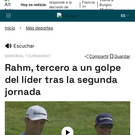
responde a la
Francia:
|
|
Hoy es noticia:
Burgos:
decisión de
7ª
4ª etapa
Oriamendi
etapa
ES
Inicio
Más deportes
Buscador
Escuchar
MEMORIAL TOURNAMENT
Compartir
Guardar
Fútbol
Rahm, tercero a un golpe
Pelota
del líder tras la segunda
jornada
Remo
Baloncesto
Ciclismo