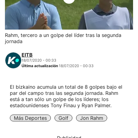
Herri-kirolak
Balonmano
Rahm, tercero a un golpe del líder tras la segunda
jornada
Kirolak 360
EITB
Atletismo
18/07/2020 - 00:33
Última actualización
18/07/2020 - 00:33
Carreras de montaña
El bizkaino acumula un total de 8 golpes bajo el
par del campo tras las segunda jornada. Rahm
Más deportes
está a tan sólo un golpe de los líderes; los
estadounidenses Tony Finau y Ryan Palmer.
"Helmuga"
Más Deportes
Golf
Jon Rahm