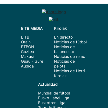
EITB MEDIA
Kirolak
EITB
En directo
Orain
Noticias de fútbol
ETBON
Noticias de
Gaztea
baloncesto
Makusi
Noticias de remo
Guau - Gure
Noticias de
Audioa
pelota
Noticias de Herri
Kirolak
Actualidad
Mundial de fútbol
Eusko Label Liga
Euskotren Liga
Tour de Francia