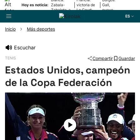
|
|
Hoy es noticia:
Zabala-
victoria de
Gall,
Zabaleta, a
Le Court-
nuevo
la final
Pienaar
líder
ES
Inicio
Más deportes
Buscador
Escuchar
TENIS
Compartir
Guardar
Fútbol
Estados Unidos, campeón
Pelota
de la Copa Federación
Remo
Baloncesto
Ciclismo