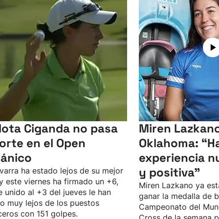
lota Ciganda no pasa
Miren Lazkano
corte en el Open
Oklahoma: “Ha
tánico
experiencia n
y positiva"
varra ha estado lejos de su mejor
 y este viernes ha firmado un +6,
Miren Lazkano ya est
e unido al +3 del jueves le han
ganar la medalla de b
o muy lejos de los puestos
Campeonato del Mun
eros con 151 golpes.
Cross de la semana p