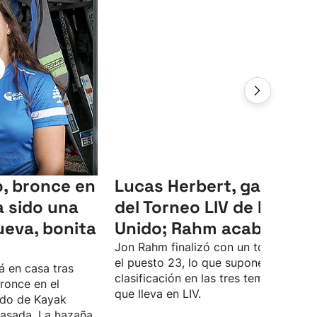
, bronce en
Lucas Herbert, ganador
 sido una
del Torneo LIV de Reino
ueva, bonita
Unido; Rahm acaba 23º
Jon Rahm finalizó con un total de -4 
el puesto 23, lo que supone su peor
á en casa tras
clasificación en las tres temporadas
ronce en el
que lleva en LIV.
do de Kayak
asada. La hazaña