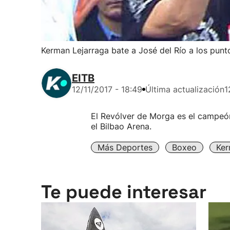
Kerman Lejarraga bate a José del Río a los punt
EITB
12/11/2017 - 18:49
Última actualización
1
El Revólver de Morga es el campeón
el Bilbao Arena.
Más Deportes
Boxeo
Ker
Te puede interesar