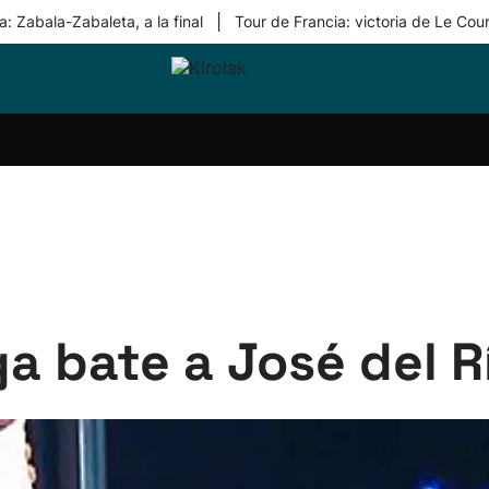
|
: Zabala-Zabaleta, a la final
Tour de Francia: victoria de Le Cou
ri-
Balonmano
Kirolak
Atletismo
Carreras
Más
olak
360
de
deporte
Equipos
montaña
kolaritza
Competiciones
En
ri-
directo
otzea
Vídeos
ol Herri
por
atira
deporte
a bate a José del R