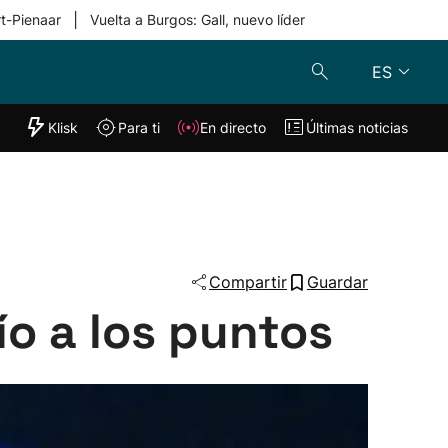
|
rt-Pienaar
Vuelta a Burgos: Gall, nuevo líder
ES
"Helmuga"
Klisk
Para ti
En directo
Últimas noticias
Klisk
En directo
s
Para ti
Lo último
Compartir
Guardar
ío a los puntos