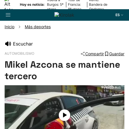
|
|
Hoy es noticia:
Burgos: 5ª
Francia:
Bandera de
etapa
8ª etapa
Ondarroa
ES
Inicio
Más deportes
Buscador
Escuchar
AUTOMOBILISMO
Compartir
Guardar
Fútbol
Mikel Azcona se mantiene
Pelota
tercero
Remo
Baloncesto
Ciclismo