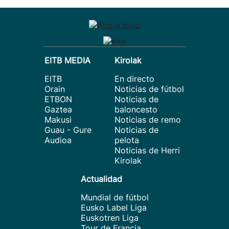
EITB MEDIA
Kirolak
EITB
En directo
Orain
Noticias de fútbol
ETBON
Noticias de
Gaztea
baloncesto
Makusi
Noticias de remo
Guau - Gure
Noticias de
Audioa
pelota
Noticias de Herri
Kirolak
Actualidad
Mundial de fútbol
Eusko Label Liga
Euskotren Liga
Tour de Francia