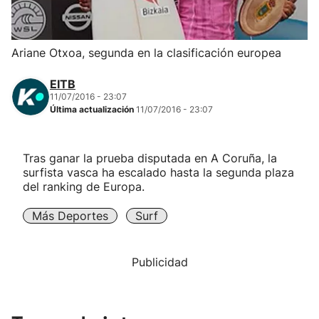
Herri-kirolak
Ariane Otxoa, segunda en la clasificación europea
Balonmano
EITB
11/07/2016 - 23:07
Kirolak 360
Última actualización
11/07/2016 - 23:07
Atletismo
Tras ganar la prueba disputada en A Coruña, la
surfista vasca ha escalado hasta la segunda plaza
Carreras de montaña
del ranking de Europa.
Más Deportes
Surf
Más deportes
"Helmuga"
Publicidad