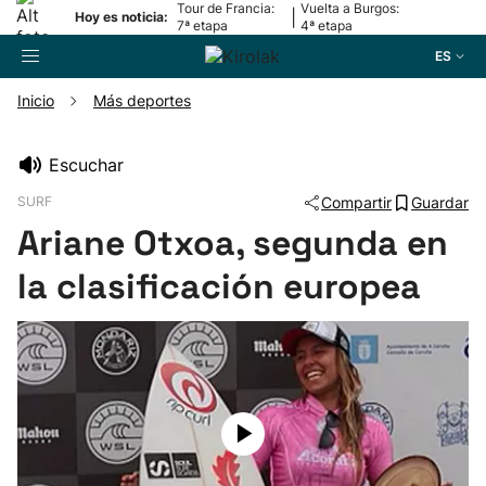
Tour de Francia:
Vuelta a Burgos:
|
Hoy es noticia:
7ª etapa
4ª etapa
ES
Inicio
Más deportes
Buscador
Escuchar
SURF
Compartir
Guardar
Fútbol
Ariane Otxoa, segunda en
Pelota
la clasificación europea
Remo
Baloncesto
Ciclismo