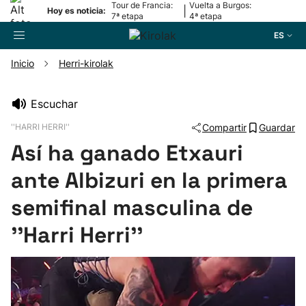
Tour de Francia:
Vuelta a Burgos:
|
Hoy es noticia:
7ª etapa
4ª etapa
ES
Inicio
Herri-kirolak
Buscador
Escuchar
''HARRI HERRI''
Compartir
Guardar
Fútbol
Así ha ganado Etxauri
Pelota
ante Albizuri en la primera
semifinal masculina de
Remo
''Harri Herri''
Baloncesto
Ciclismo