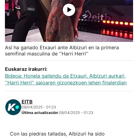
Herri-kirolak
Balonmano
Kirolak 360
Así ha ganado Etxauri ante Albizuri en la primera
semifinal masculina de ''Harri Herri''
Atletismo
Euskaraz irakurri:
Bideoa: Honela gailendu da Etxauri, Albizuri aurkari,
Carreras de montaña
''Harri Herri'' saioaren gizonezkoen lehen finalerdian
Más deportes
EITB
08/04/2025 - 01:23
"Helmuga"
Última actualización
08/04/2025 - 01:23
Con las piedras talladas, Albizuri ha sido