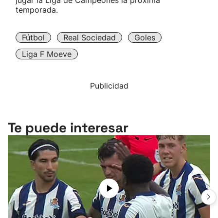
jugar la Liga de Campeones la próxima
temporada.
Fútbol
Real Sociedad
Goles
Liga F Moeve
Publicidad
Te puede interesar