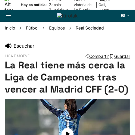
|
|
Hoy es noticia:
Zabala-
victoria de
Gall,
Zabaleta, a
Le Court-
nuevo
la final
Pienaar
líder
ES
Inicio
Fútbol
Equipos
Real Sociedad
Buscador
Escuchar
LIGA F MOEVE
Compartir
Guardar
Fútbol
La Real tiene más cerca la
Liga de Campeones tras
Pelota
vencer al Madrid CFF (2-0)
Remo
Baloncesto
Ciclismo