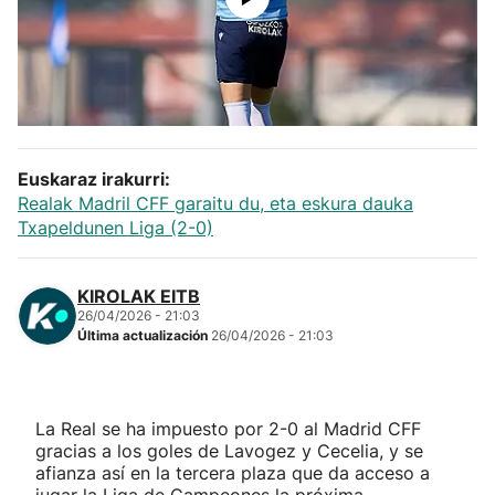
Herri-kirolak
Balonmano
Kirolak 360
Euskaraz irakurri:
Realak Madril CFF garaitu du, eta eskura dauka
Atletismo
Txapeldunen Liga (2-0)
Carreras de montaña
KIROLAK EITB
26/04/2026 - 21:03
Más deportes
Última actualización
26/04/2026 - 21:03
"Helmuga"
La Real se ha impuesto por 2-0 al Madrid CFF
gracias a los goles de Lavogez y Cecelia, y se
afianza así en la tercera plaza que da acceso a