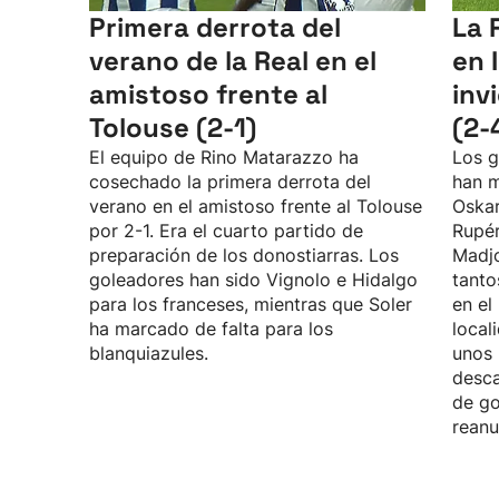
Primera derrota del
La 
verano de la Real en el
en 
amistoso frente al
inv
Tolouse (2-1)
(2-
El equipo de Rino Matarazzo ha
Los g
cosechado la primera derrota del
han m
verano en el amistoso frente al Tolouse
Oskar
por 2-1. Era el cuarto partido de
Rupé
preparación de los donostiarras. Los
Madjo
goleadores han sido Vignolo e Hidalgo
tanto
para los franceses, mientras que Soler
en el
ha marcado de falta para los
local
blanquiazules.
unos 
desca
de go
reanu