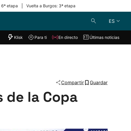
|
: 6ª etapa
Vuelta a Burgos: 3ª etapa
ES
"Helmuga"
Klisk
Para ti
En directo
Últimas noticias
Klisk
En directo
s
Para ti
Lo último
Compartir
Guardar
s de la Copa