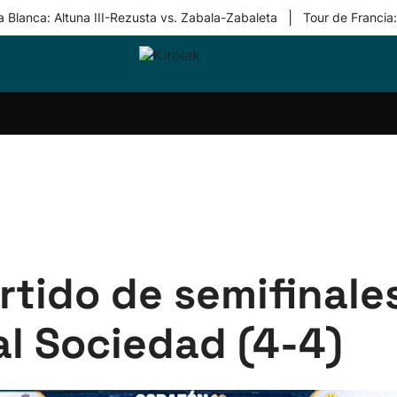
|
 Blanca: Altuna III-Rezusta vs. Zabala-Zabaleta
Tour de Francia
ri-
Balonmano
Kirolak
Atletismo
Carreras
Más
olak
360
de
deporte
Equipos
montaña
kolaritza
Competiciones
En
ri-
directo
otzea
Vídeos
ol Herri
por
atira
deporte
tido de semifinale
l Sociedad (4-4)