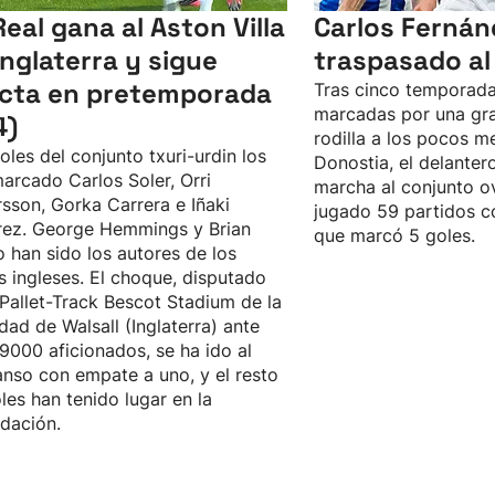
Real gana al Aston Villa
Carlos Fernán
Inglaterra y sigue
traspasado al
icta en pretemporada
Tras cinco temporada
marcadas por una gra
4)
rodilla a los pocos m
oles del conjunto txuri-urdin los
Donostia, el delanter
arcado Carlos Soler, Orri
marcha al conjunto o
sson, Gorka Carrera e Iñaki
jugado 59 partidos co
rez. George Hemmings y Brian
que marcó 5 goles.
 han sido los autores de los
s ingleses. El choque, disputado
 Pallet-Track Bescot Stadium de la
idad de Walsall (Inglaterra) ante
9000 aficionados, se ha ido al
nso con empate a uno, y el resto
les han tenido lugar en la
dación.