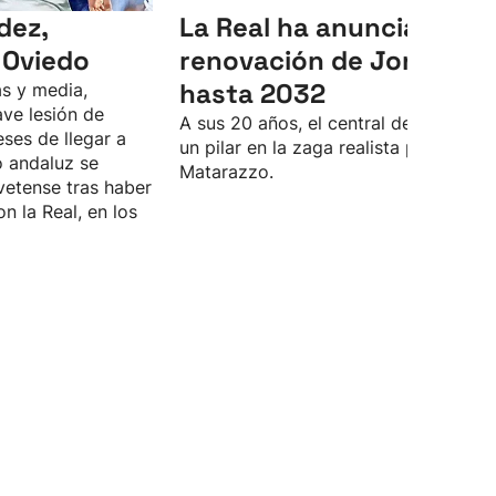
dez,
La Real ha anunciado la
 Oviedo
renovación de Jon Mart
hasta 2032
s y media,
ve lesión de
A sus 20 años, el central de Lasarte 
eses de llegar a
un pilar en la zaga realista para Rino
o andaluz se
Matarazzo.
vetense tras haber
n la Real, en los