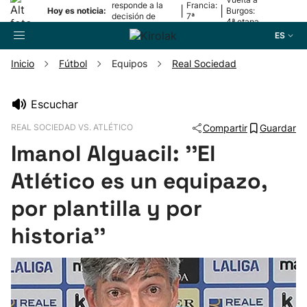
responde a la
Francia:
|
|
Hoy es noticia:
Burgos:
decisión de
7ª
4ª etapa
Oriamendi
etapa
ES
Inicio
Fútbol
Equipos
Real Sociedad
Buscador
Escuchar
REAL SOCIEDAD VS. ATLÉTICO
Compartir
Guardar
Fútbol
Imanol Alguacil: ''El
Pelota
Atlético es un equipazo,
por plantilla y por
Remo
historia''
Baloncesto
Ciclismo