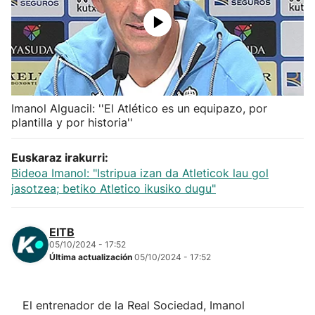
Herri-kirolak
Balonmano
Kirolak 360
Imanol Alguacil: ''El Atlético es un equipazo, por
plantilla y por historia''
Atletismo
Euskaraz irakurri:
Bideoa Imanol: "Istripua izan da Atleticok lau gol
Carreras de montaña
jasotzea; betiko Atletico ikusiko dugu"
Más deportes
EITB
05/10/2024 - 17:52
"Helmuga"
Última actualización
05/10/2024 - 17:52
El entrenador de la Real Sociedad, Imanol