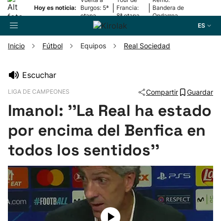
|
|
Hoy es noticia:
Burgos: 5ª
Francia:
Bandera de
etapa
8ª etapa
Ondarroa
ES
Inicio
Fútbol
Equipos
Real Sociedad
Buscador
Escuchar
LIGA DE CAMPEONES
Compartir
Guardar
Fútbol
Imanol: ''La Real ha estado
Pelota
por encima del Benfica en
todos los sentidos''
Remo
Baloncesto
Ciclismo