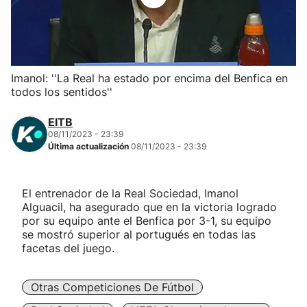
Herri-kirolak
Balonmano
Imanol: ''La Real ha estado por encima del Benfica en
todos los sentidos''
Kirolak 360
EITB
Atletismo
08/11/2023 - 23:39
Última actualización
08/11/2023 - 23:39
Carreras de montaña
El entrenador de la Real Sociedad, Imanol
Alguacil, ha asegurado que en la victoria logrado
Más deportes
por su equipo ante el Benfica por 3-1, su equipo
se mostró superior al portugués en todas las
"Helmuga"
facetas del juego.
Otras Competiciones De Fútbol