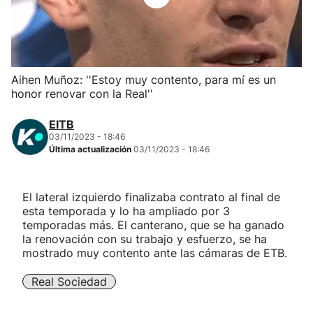
Herri-kirolak
Balonmano
Aihen Muñoz: ''Estoy muy contento, para mí es un
honor renovar con la Real''
Kirolak 360
EITB
Atletismo
03/11/2023 - 18:46
Última actualización
03/11/2023 - 18:46
Carreras de montaña
El lateral izquierdo finalizaba contrato al final de
esta temporada y lo ha ampliado por 3
Más deportes
temporadas más. El canterano, que se ha ganado
la renovación con su trabajo y esfuerzo, se ha
"Helmuga"
mostrado muy contento ante las cámaras de ETB.
Real Sociedad