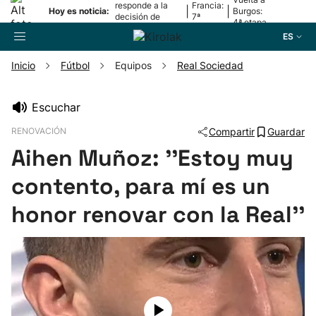
responde a la
Francia:
|
|
Hoy es noticia:
Burgos:
decisión de
7ª
4ª etapa
Oriamendi
etapa
ES
Inicio
Fútbol
Equipos
Real Sociedad
Buscador
Escuchar
RENOVACIÓN
Compartir
Guardar
Fútbol
Aihen Muñoz: ''Estoy muy
Pelota
contento, para mí es un
honor renovar con la Real''
Remo
Baloncesto
Ciclismo