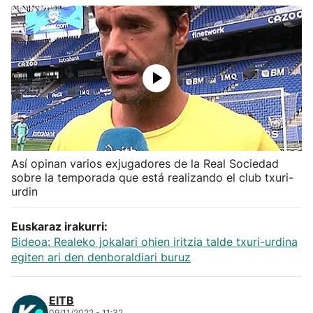
Herri-kirolak
Balonmano
Kirolak 360
Atletismo
Así opinan varios exjugadores de la Real Sociedad
Carreras de montaña
sobre la temporada que está realizando el club txuri-
urdin
Más deportes
Euskaraz irakurri:
Bideoa: Realeko jokalari ohien iritzia talde txuri-urdina
"Helmuga"
egiten ari den denboraldiari buruz
EITB
09/11/2022 - 11:32