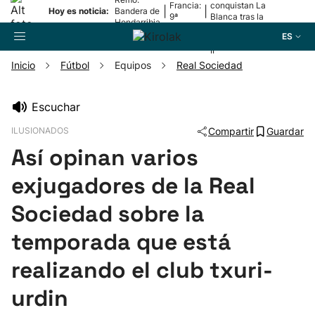
Francia:
conquistan La
|
|
Hoy es noticia:
Bandera de
9ª
Blanca tras la
Hondarribia
etapa
lesión de
ES
Mariezkurrena
II
Inicio
Fútbol
Equipos
Real Sociedad
Buscador
Escuchar
ILUSIONADOS
Compartir
Guardar
Fútbol
Así opinan varios
Pelota
exjugadores de la Real
Sociedad sobre la
Remo
temporada que está
Baloncesto
realizando el club txuri-
urdin
Ciclismo