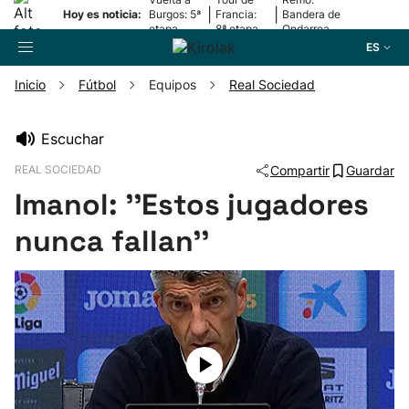
|
|
Hoy es noticia:
Burgos: 5ª
Francia:
Bandera de
etapa
8ª etapa
Ondarroa
ES
Inicio
Fútbol
Equipos
Real Sociedad
Buscador
Escuchar
REAL SOCIEDAD
Compartir
Guardar
Fútbol
Imanol: ''Estos jugadores
Pelota
nunca fallan''
Remo
Baloncesto
Ciclismo