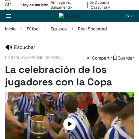
Arrillaga vs.
de Dubasin
|
Hoy es noticia:
Salsamendi-
(Osasuna) y
Bergara y Erasun
Valentini
ES
vs. Gaminde
(Alavés)
Inicio
Fútbol
Equipos
Real Sociedad
Buscador
Escuchar
LA REAL, CAMPEONA DE COPA
Compartir
Guardar
Fútbol
La celebración de los
Pelota
jugadores con la Copa
Remo
Baloncesto
Ciclismo