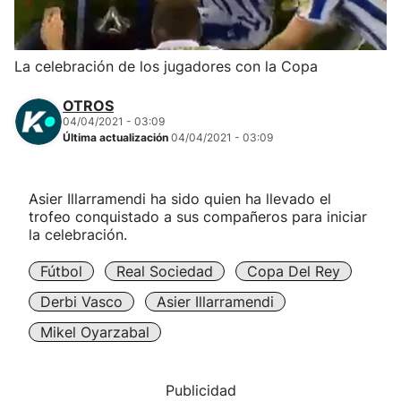
Herri-kirolak
La celebración de los jugadores con la Copa
Balonmano
OTROS
04/04/2021 - 03:09
Kirolak 360
Última actualización
04/04/2021 - 03:09
Atletismo
Asier Illarramendi ha sido quien ha llevado el
trofeo conquistado a sus compañeros para iniciar
Carreras de montaña
la celebración.
Fútbol
Real Sociedad
Copa Del Rey
Más deportes
Derbi Vasco
Asier Illarramendi
"Helmuga"
Mikel Oyarzabal
Publicidad