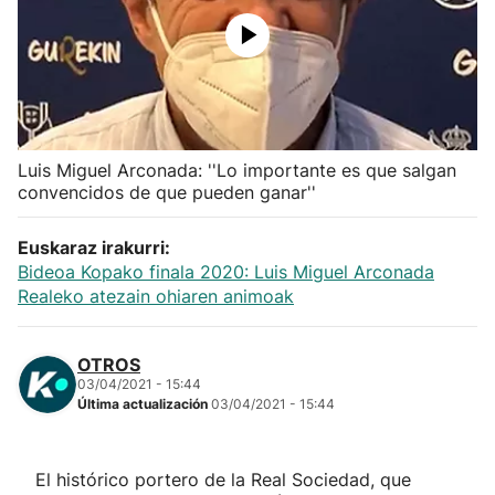
Herri-kirolak
Balonmano
Kirolak 360
Luis Miguel Arconada: ''Lo importante es que salgan
convencidos de que pueden ganar''
Atletismo
Euskaraz irakurri:
Bideoa Kopako finala 2020: Luis Miguel Arconada
Carreras de montaña
Realeko atezain ohiaren animoak
Más deportes
OTROS
03/04/2021 - 15:44
"Helmuga"
Última actualización
03/04/2021 - 15:44
El histórico portero de la Real Sociedad, que