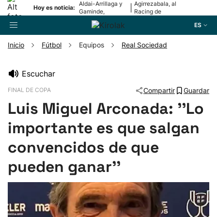
Aldai-Arrillaga y
Agirrezabala, al
|
Hoy es noticia:
Gaminde,
Racing de
campeonas
Santander
ES
Inicio
Fútbol
Equipos
Real Sociedad
Buscador
Escuchar
FINAL DE COPA
Compartir
Guardar
Fútbol
Luis Miguel Arconada: ''Lo
Pelota
importante es que salgan
convencidos de que
Remo
pueden ganar''
Baloncesto
Ciclismo