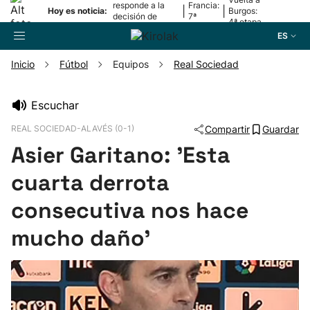
responde a la
Francia:
|
|
Hoy es noticia:
Burgos:
decisión de
7ª
4ª etapa
Oriamendi
etapa
ES
Inicio
Fútbol
Equipos
Real Sociedad
Buscador
Escuchar
REAL SOCIEDAD-ALAVÉS (0-1)
Compartir
Guardar
Fútbol
Asier Garitano: 'Esta
Pelota
cuarta derrota
consecutiva nos hace
Remo
mucho daño'
Baloncesto
Ciclismo