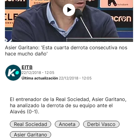
Herri-kirolak
Balonmano
Kirolak 360
Asier Garitano: 'Esta cuarta derrota consecutiva nos
hace mucho daño'
Atletismo
EITB
22/12/2018 - 12:05
Carreras de montaña
Última actualización
22/12/2018 - 12:05
Más deportes
El entrenador de la Real Sociedad, Asier Garitano,
ha analizado la derrota de su equipo ante el
"Helmuga"
Alavés (0-1).
Real Sociedad
Anoeta
Derbi Vasco
Asier Garitano