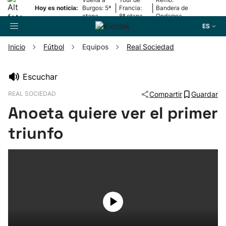
|
|
Hoy es noticia:
Burgos: 5ª
Francia:
Bandera de
etapa
8ª etapa
Ondarroa
ES
Inicio
Fútbol
Equipos
Real Sociedad
Buscador
Escuchar
REAL SOCIEDAD
Compartir
Guardar
Fútbol
Anoeta quiere ver el primer
Pelota
triunfo
Remo
Baloncesto
Ciclismo