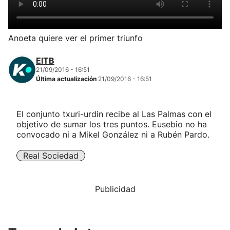
Herri-kirolak
Anoeta quiere ver el primer triunfo
Balonmano
EITB
21/09/2016 - 16:51
Kirolak 360
Última actualización
21/09/2016 - 16:51
Atletismo
El conjunto txuri-urdin recibe al Las Palmas con el
objetivo de sumar los tres puntos. Eusebio no ha
Carreras de montaña
convocado ni a Mikel González ni a Rubén Pardo.
Real Sociedad
Más deportes
"Helmuga"
Publicidad