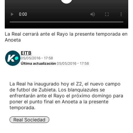
Herri-kirolak
Balonmano
La Real cerrará ante el Rayo la presente temporada en
Anoeta
Kirolak 360
EITB
Atletismo
05/05/2016 - 17:58
Última actualización
05/05/2016 - 17:58
Carreras de montaña
La Real ha inaugurado hoy el Z2, el nuevo campo
de futbol de Zubieta. Los blanquiazules se
Más deportes
enfrentarán ante el Rayo el próximo domingo para
poner el punto final en Anoeta a la presente
"Helmuga"
temporada.
Real Sociedad