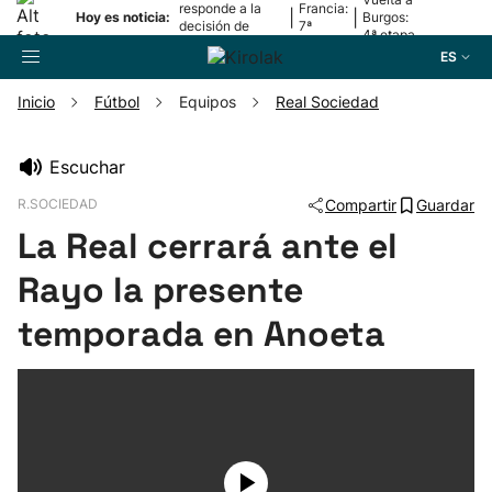
responde a la
Francia:
|
|
Hoy es noticia:
Burgos:
decisión de
7ª
4ª etapa
Oriamendi
etapa
ES
Inicio
Fútbol
Equipos
Real Sociedad
Buscador
Escuchar
R.SOCIEDAD
Compartir
Guardar
Fútbol
La Real cerrará ante el
Pelota
Rayo la presente
temporada en Anoeta
Remo
Baloncesto
Ciclismo