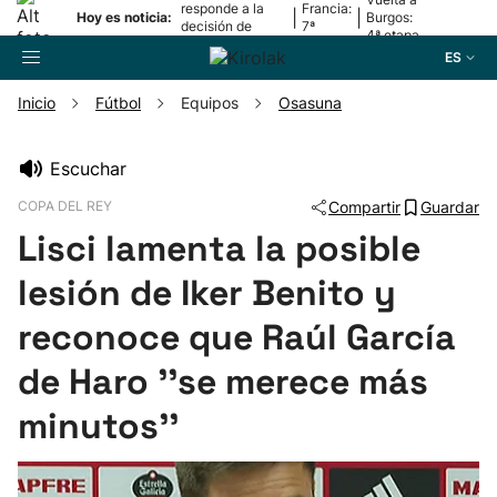
responde a la
Francia:
|
|
Hoy es noticia:
Burgos:
decisión de
7ª
4ª etapa
Oriamendi
etapa
ES
Inicio
Fútbol
Equipos
Osasuna
Buscador
Escuchar
COPA DEL REY
Compartir
Guardar
Fútbol
Lisci lamenta la posible
Pelota
lesión de Iker Benito y
reconoce que Raúl García
Remo
de Haro ''se merece más
Baloncesto
minutos''
Ciclismo