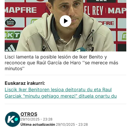
Herri-kirolak
Balonmano
Kirolak 360
Lisci lamenta la posible lesión de Iker Benito y
Atletismo
reconoce que Raúl García de Haro ''se merece más
minutos''
Carreras de montaña
Euskaraz irakurri:
Más deportes
Liscik Iker Benitoren lesioa deitoratu du eta Raul
Garciak "minutu gehiago merezi" dituela onartu du
"Helmuga"
OTROS
29/10/2025 - 23:28
Última actualización
29/10/2025 - 23:28