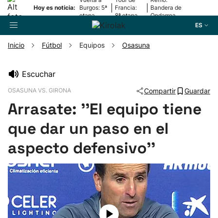
|
|
Hoy es noticia:
Burgos: 5ª
Francia:
Bandera de
etapa
8ª etapa
Ondarroa
ES
Inicio
Fútbol
Equipos
Osasuna
Buscador
Escuchar
OSASUNA VS. GIRONA
Compartir
Guardar
Fútbol
Arrasate: ''El equipo tiene
Pelota
que dar un paso en el
aspecto defensivo''
Remo
Baloncesto
Ciclismo