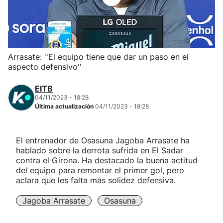
Herri-kirolak
Balonmano
Arrasate: ''El equipo tiene que dar un paso en el
aspecto defensivo''
Kirolak 360
EITB
Atletismo
04/11/2023 - 18:28
Última actualización
04/11/2023 - 18:28
Carreras de montaña
El entrenador de Osasuna Jagoba Arrasate ha
hablado sobre la derrota sufrida en El Sadar
Más deportes
contra el Girona. Ha destacado la buena actitud
del equipo para remontar el primer gol, pero
"Helmuga"
aclara que les falta más solidez defensiva.
Jagoba Arrasate
Osasuna