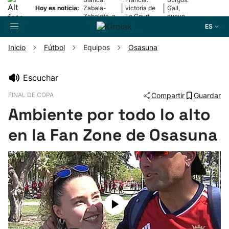
|
|
Hoy es noticia:
Zabala-
victoria de
Gall,
Zabaleta, a
Le Court-
nuevo
la final
Pienaar
líder
ES
Inicio
Fútbol
Equipos
Osasuna
Buscador
Escuchar
FINAL DE COPA
Compartir
Guardar
Fútbol
Ambiente por todo lo alto
Pelota
en la Fan Zone de Osasuna
Remo
Baloncesto
Ciclismo