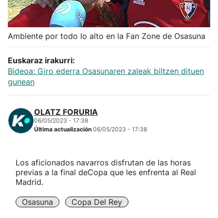
Herri-kirolak
Ambiente por todo lo alto en la Fan Zone de Osasuna
Balonmano
Euskaraz irakurri:
Kirolak 360
Bideoa: Giro ederra Osasunaren zaleak biltzen dituen
gunean
Atletismo
OLATZ FORURIA
06/05/2023 - 17:38
Carreras de montaña
Última actualización
06/05/2023 - 17:38
Más deportes
Los aficionados navarros disfrutan de las horas
previas a la final deCopa que les enfrenta al Real
"Helmuga"
Madrid.
Osasuna
Copa Del Rey