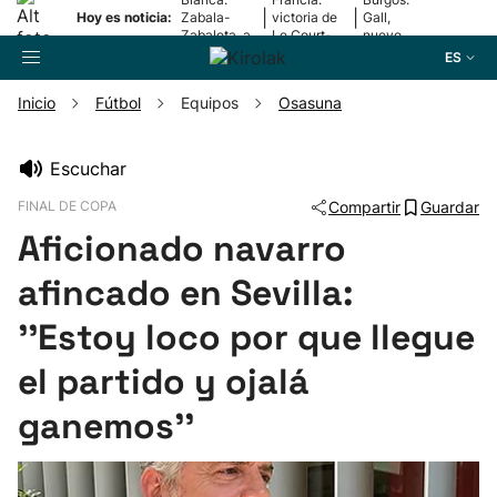
|
|
Hoy es noticia:
Zabala-
victoria de
Gall,
Zabaleta, a
Le Court-
nuevo
la final
Pienaar
líder
ES
Inicio
Fútbol
Equipos
Osasuna
Buscador
Escuchar
FINAL DE COPA
Compartir
Guardar
Fútbol
Aficionado navarro
Pelota
afincado en Sevilla:
''Estoy loco por que llegue
Remo
el partido y ojalá
Baloncesto
ganemos''
Ciclismo