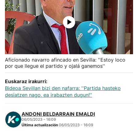
Herri-kirolak
Balonmano
Kirolak 360
Aficionado navarro afincado en Sevilla: ''Estoy loco
Atletismo
por que llegue el partido y ojalá ganemos''
Carreras de montaña
Euskaraz irakurri:
Bideoa Sevillan bizi den nafarra: ''Partida hasteko
Más deportes
desiatzen nago, ea irabazten dugun!''
"Helmuga"
ANDONI BELDARRAIN EMALDI
06/05/2023 - 16:09
Última actualización
06/05/2023 - 16:09