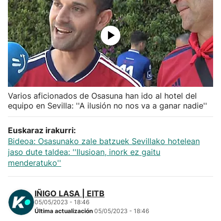
Herri-kirolak
Balonmano
Kirolak 360
Varios aficionados de Osasuna han ido al hotel del
Atletismo
equipo en Sevilla: ''A ilusión no nos va a ganar nadie''
Carreras de montaña
Euskaraz irakurri:
Bideoa: Osasunako zale batzuek Sevillako hotelean
Más deportes
jaso dute taldea: ''Ilusioan, inork ez gaitu
menderatuko''
"Helmuga"
IÑIGO LASA | EITB
05/05/2023 - 18:46
Última actualización
05/05/2023 - 18:46