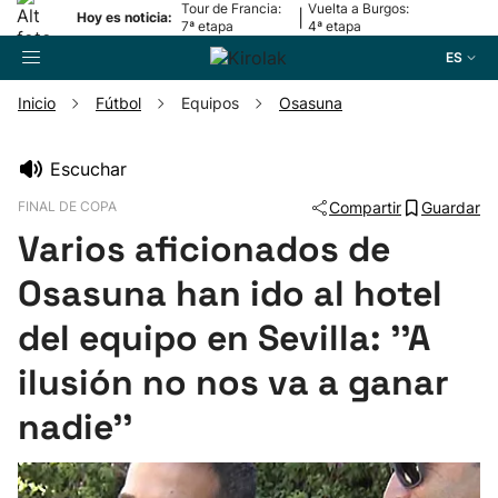
Tour de Francia:
Vuelta a Burgos:
|
Hoy es noticia:
7ª etapa
4ª etapa
ES
Inicio
Fútbol
Equipos
Osasuna
Buscador
Escuchar
FINAL DE COPA
Compartir
Guardar
Fútbol
Varios aficionados de
Pelota
Osasuna han ido al hotel
del equipo en Sevilla: ''A
Remo
ilusión no nos va a ganar
Baloncesto
nadie''
Ciclismo