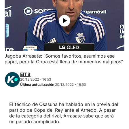
Herri-kirolak
Balonmano
Kirolak 360
Jagoba Arrasate: “Somos favoritos, asumimos ese
Atletismo
papel, pero la Copa está llena de momentos mágicos”
Carreras de montaña
EITB
20/12/2022 - 16:53
Última actualización
20/12/2022 - 16:53
Más deportes
"Helmuga"
El técnico de Osasuna ha hablado en la previa del
partido de Copa del Rey ante el Arnedo. A pesar
de la categoría del rival, Arrasate sabe que será
un partido complicado.