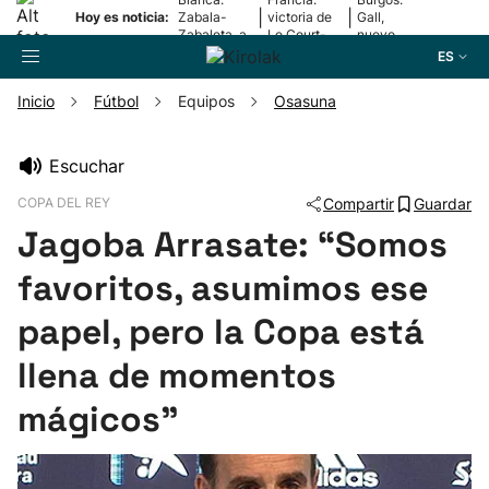
|
|
Hoy es noticia:
Zabala-
victoria de
Gall,
Zabaleta, a
Le Court-
nuevo
la final
Pienaar
líder
ES
Inicio
Fútbol
Equipos
Osasuna
Buscador
Escuchar
COPA DEL REY
Compartir
Guardar
Fútbol
Jagoba Arrasate: “Somos
Pelota
favoritos, asumimos ese
papel, pero la Copa está
Remo
llena de momentos
Baloncesto
mágicos”
Ciclismo