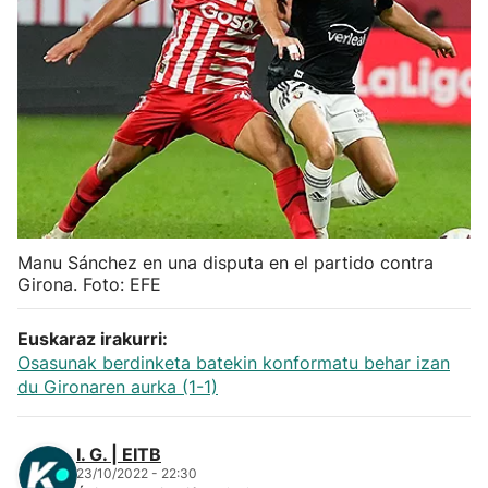
Herri-kirolak
Balonmano
Kirolak 360
Atletismo
Manu Sánchez en una disputa en el partido contra
Carreras de montaña
Girona. Foto: EFE
Más deportes
Euskaraz irakurri:
Osasunak berdinketa batekin konformatu behar izan
du Gironaren aurka (1-1)
"Helmuga"
I. G. | EITB
23/10/2022 - 22:30