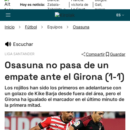
|
|
Hoy es noticia:
Zabala-
victoria de
Gall,
Zabaleta, a
Le Court-
nuevo
la final
Pienaar
líder
ES
Inicio
Fútbol
Equipos
Osasuna
Buscador
Escuchar
LIGA SANTANDER
Compartir
Guardar
Fútbol
Osasuna no pasa de un
Pelota
empate ante el Girona (1-1)
Los rojillos han sido los primeros en adelantarse con
Remo
un golazo de Kike Barja desde fuera del área, pero el
Girona ha igualado el marcador en el último minuto de
la primera mitad.
Baloncesto
Ciclismo