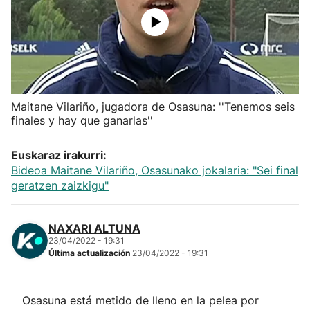
Herri-kirolak
Balonmano
Kirolak 360
Maitane Vilariño, jugadora de Osasuna: ''Tenemos seis
finales y hay que ganarlas''
Atletismo
Euskaraz irakurri:
Bideoa Maitane Vilariño, Osasunako jokalaria: "Sei final
Carreras de montaña
geratzen zaizkigu"
Más deportes
NAXARI ALTUNA
23/04/2022 - 19:31
"Helmuga"
Última actualización
23/04/2022 - 19:31
Osasuna está metido de lleno en la pelea por