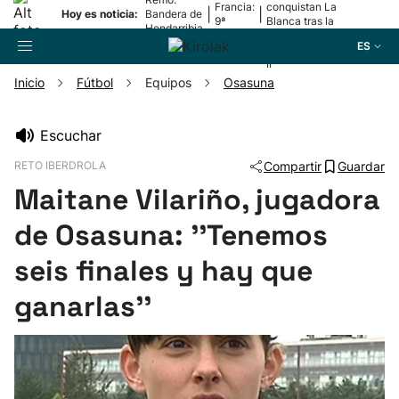
Francia:
conquistan La
|
|
Hoy es noticia:
Bandera de
9ª
Blanca tras la
Hondarribia
etapa
lesión de
ES
Mariezkurrena
II
Inicio
Fútbol
Equipos
Osasuna
Buscador
Escuchar
RETO IBERDROLA
Compartir
Guardar
Fútbol
Maitane Vilariño, jugadora
Pelota
de Osasuna: ''Tenemos
seis finales y hay que
Remo
ganarlas''
Baloncesto
Ciclismo