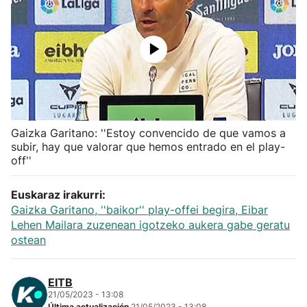
Herri-kirolak
Balonmano
Kirolak 360
Gaizka Garitano: ''Estoy convencido de que vamos a
Atletismo
subir, hay que valorar que hemos entrado en el play-
off''
Carreras de montaña
Euskaraz irakurri:
Más deportes
Gaizka Garitano, ''baikor'' play-offei begira, Eibar
Lehen Mailara zuzenean igotzeko aukera gabe geratu
ostean
"Helmuga"
EITB
21/05/2023 - 13:08
Última actualización
21/05/2023 - 13:08