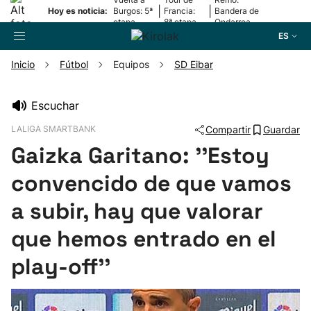
|
|
Hoy es noticia:
Burgos: 5ª
Francia:
Bandera de
etapa
8ª etapa
Ondarroa
ES
Inicio
Fútbol
Equipos
SD Eibar
Buscador
Escuchar
LALIGA SMARTBANK
Compartir
Guardar
Fútbol
Gaizka Garitano: ''Estoy
Pelota
convencido de que vamos
a subir, hay que valorar
Remo
que hemos entrado en el
Baloncesto
play-off''
Ciclismo