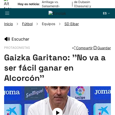
Arrillaga vs.
de Dubasin
|
Hoy es noticia:
Salsamendi-
(Osasuna) y
Bergara y Erasun
Valentini
ES
vs. Gaminde
(Alavés)
Inicio
Fútbol
Equipos
SD Eibar
Buscador
Escuchar
PROTAGONISTAS
Compartir
Guardar
Fútbol
Gaizka Garitano: ''No va a
Pelota
ser fácil ganar en
Alcorcón''
Remo
Baloncesto
Ciclismo