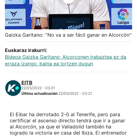
Herri-kirolak
Balonmano
Gaizka Garitano: ''No va a ser fácil ganar en Alcorcón''
Kirolak 360
Euskaraz irakurri:
Bideoa Gaizka Garitano: Alcorconen irabaztea ez da
Atletismo
erraza izango, baina ea lortzen dugun
Carreras de montaña
EITB
22/05/2022 - 03:21
Más deportes
Última actualización
22/05/2022 - 03:21
"Helmuga"
El Eibar ha derrotado 2-0 al Tenerife, pero para
certificar el ascenso directo tendrá que ir a ganar
al Alcorcón, ya que el Valladolid también ha
logrado la victoria en casa del Ibiza. El entrenador