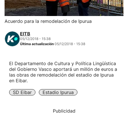
Herri-kirolak
Acuerdo para la remodelación de Ipurua
Balonmano
EITB
05/12/2018 - 15:38
Kirolak 360
Última actualización
05/12/2018 - 15:38
Atletismo
El Departamento de Cultura y Política Lingüística
del Gobierno Vasco aportará un millón de euros a
Carreras de montaña
las obras de remodelación del estadio de Ipurua
en Eibar.
Más deportes
SD Eibar
Estadio Ipurua
"Helmuga"
Publicidad