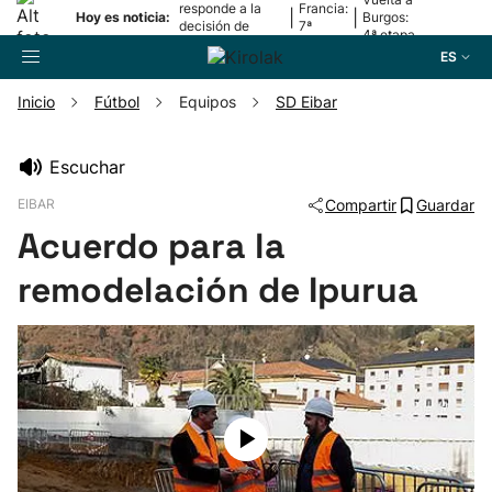
responde a la
Francia:
|
|
Hoy es noticia:
Burgos:
decisión de
7ª
4ª etapa
Oriamendi
etapa
ES
Inicio
Fútbol
Equipos
SD Eibar
Buscador
Escuchar
EIBAR
Compartir
Guardar
Fútbol
Acuerdo para la
Pelota
remodelación de Ipurua
Remo
Baloncesto
Ciclismo