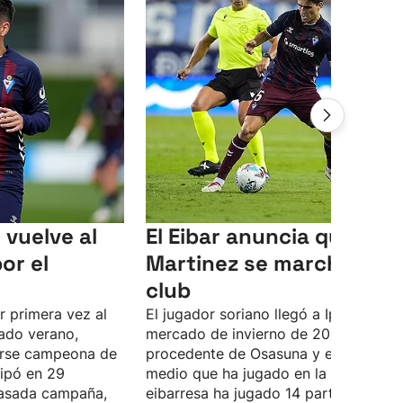
vuelve al
El Eibar anuncia que Javi
or el
Martinez se marcha del
club
r primera vez al
El jugador soriano llegó a Ipurua en e
ado verano,
mercado de invierno de 2025
arse campeona de
procedente de Osasuna y en el año y
cipó en 29
medio que ha jugado en la entidad
pasada campaña,
eibarresa ha jugado 14 partidos, en l