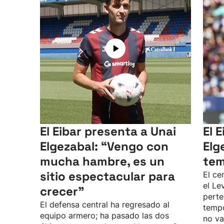
El Eibar presenta a Unai
El 
Elgezabal: “Vengo con
Elg
mucha hambre, es un
tem
sitio espectacular para
El ce
el Le
crecer”
perte
El defensa central ha regresado al
temp
equipo armero; ha pasado las dos
no va