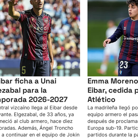
Eibar ficha a Unai
Emma Moreno 
ezabal para la
Eibar, cedida p
porada 2026-2027
Atlético
ntral vizcaíno llega al Eibar desde
La madrileña llegó po
vante. Elgezabal, de 33 años, ya
equipo armero el pas
neció al club armero, hace diez
después de proclam
oradas. Además, Ángel Troncho
Europa sub-19. Parti
 a continuar en el equipo de Jokin
partidos durante la 