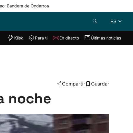
mo: Bandera de Ondarroa
ES
"Helmuga"
Klisk
Para ti
En directo
Últimas noticias
Klisk
En directo
s
Para ti
Lo último
Compartir
Guardar
ta noche