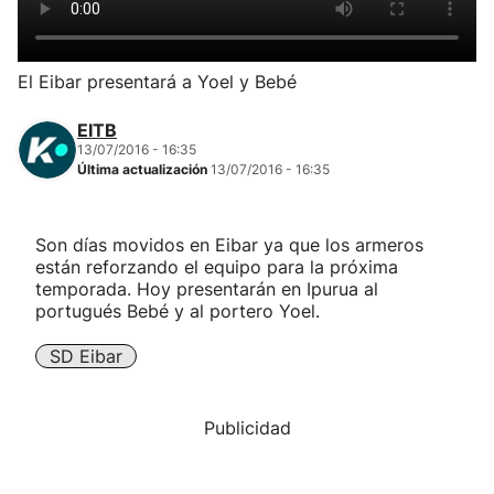
Herri-kirolak
El Eibar presentará a Yoel y Bebé
Balonmano
EITB
13/07/2016 - 16:35
Kirolak 360
Última actualización
13/07/2016 - 16:35
Atletismo
Son días movidos en Eibar ya que los armeros
están reforzando el equipo para la próxima
Carreras de montaña
temporada. Hoy presentarán en Ipurua al
portugués Bebé y al portero Yoel.
Más deportes
SD Eibar
"Helmuga"
Publicidad