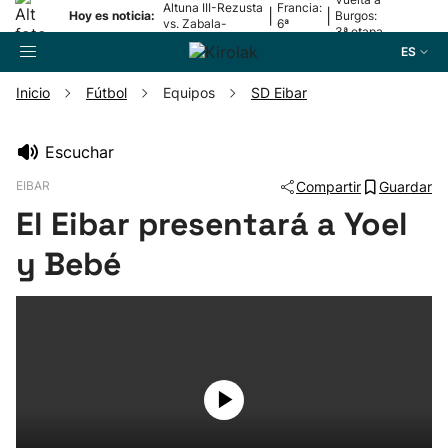
Altuna III-Rezusta
Francia:
|
|
Hoy es noticia:
Burgos:
vs. Zabala-
6ª
3ª etapa
Zabaleta
etapa
ES
Inicio
Fútbol
Equipos
SD Eibar
Buscador
Escuchar
EIBAR
Compartir
Guardar
Fútbol
El Eibar presentará a Yoel
Pelota
y Bebé
Remo
Baloncesto
Ciclismo