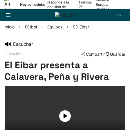
responde a la
Francia:
|
|
Hoy es noticia:
Burgos:
decisión de
7ª
4ª etapa
Oriamendi
etapa
ES
Inicio
Fútbol
Equipos
SD Eibar
Buscador
Escuchar
FICHAJES
Compartir
Guardar
Fútbol
El Eibar presenta a
Pelota
Calavera, Peña y Rivera
Remo
Baloncesto
Ciclismo