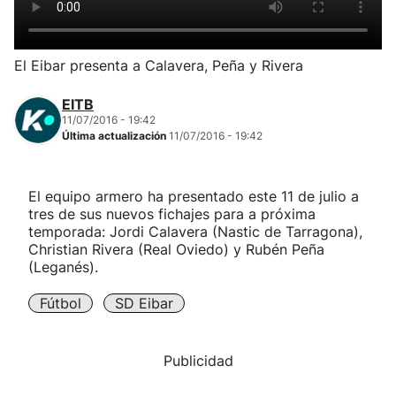
Herri-kirolak
El Eibar presenta a Calavera, Peña y Rivera
Balonmano
EITB
11/07/2016 - 19:42
Kirolak 360
Última actualización
11/07/2016 - 19:42
Atletismo
El equipo armero ha presentado este 11 de julio a
tres de sus nuevos fichajes para a próxima
Carreras de montaña
temporada: Jordi Calavera (Nastic de Tarragona),
Christian Rivera (Real Oviedo) y Rubén Peña
(Leganés).
Más deportes
Fútbol
SD Eibar
"Helmuga"
Publicidad