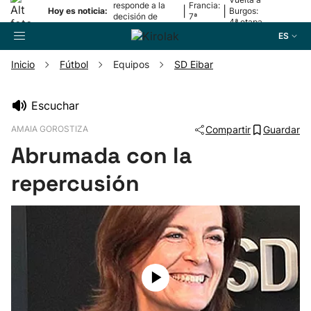
responde a la
Francia:
|
|
Hoy es noticia:
Burgos:
decisión de
7ª
4ª etapa
Oriamendi
etapa
ES
Inicio
Fútbol
Equipos
SD Eibar
Buscador
Escuchar
AMAIA GOROSTIZA
Compartir
Guardar
Fútbol
Abrumada con la
Pelota
repercusión
Remo
Baloncesto
Ciclismo