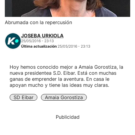
Herri-kirolak
Abrumada con la repercusión
Balonmano
JOSEBA URKIOLA
25/05/2016 - 23:13
Kirolak 360
Última actualización
25/05/2016 - 23:13
Atletismo
Hoy hemos conocido mejor a Amaia Gorostiza, la
nueva presidentea S.D. Eibar. Está con muchas
Carreras de montaña
ganas de emprender la aventura. En casa le
apoyan mucho y tiene las ideas muy claras.
Más deportes
SD Eibar
Amaia Gorostiza
"Helmuga"
Publicidad