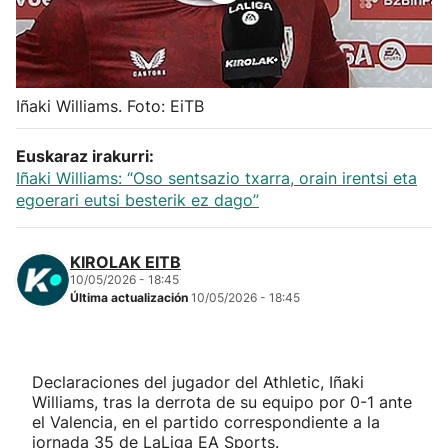
Herri-kirolak
Balonmano
Iñaki Williams. Foto: EiTB
Kirolak 360
Euskaraz irakurri:
Iñaki Williams: “Oso sentsazio txarra, orain irentsi eta
Atletismo
egoerari eutsi besterik ez dago”
Carreras de montaña
KIROLAK EITB
10/05/2026 - 18:45
Última actualización
10/05/2026 - 18:45
Más deportes
"Helmuga"
Declaraciones del jugador del Athletic, Iñaki
Williams, tras la derrota de su equipo por 0-1 ante
el Valencia, en el partido correspondiente a la
jornada 35 de LaLiga EA Sports.