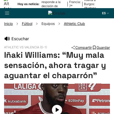
responde a la
Francia:
|
|
Hoy es noticia:
Burgos:
decisión de
7ª
4ª etapa
Oriamendi
etapa
ES
Inicio
Fútbol
Equipos
Athletic Club
Buscador
Escuchar
ATHLETIC VS VALENCIA (0-1)
Compartir
Guardar
Fútbol
Iñaki Williams: “Muy mala
sensación, ahora tragar y
Pelota
aguantar el chaparrón”
Remo
Baloncesto
Ciclismo